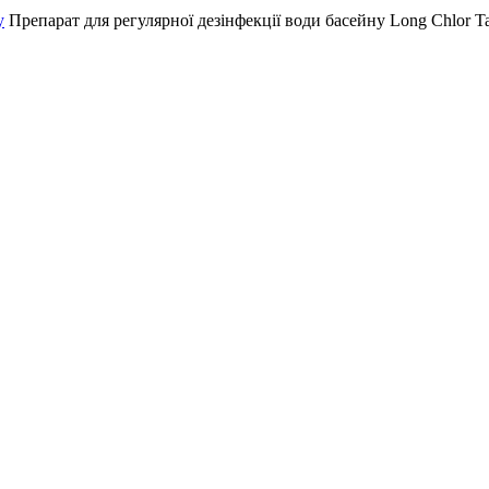
у
Препарат для регулярної дезінфекції води басейну Long Chlor T