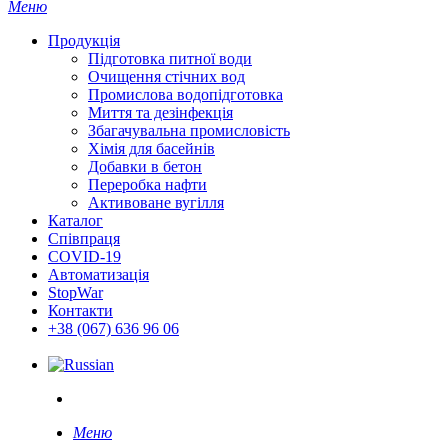
search
Меню
Продукція
Підготовка питної води
Очищення стічних вод
Промислова водопідготовка
Миття та дезінфекція
Збагачувальна промисловість
Хімія для басейнів
Добавки в бетон
Переробка нафти
Активоване вугілля
Каталог
Співпраця
COVID-19
Автоматизація
StopWar
Контакти
‎+38 (067) 636 96 06
search
Меню